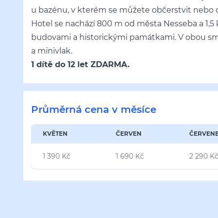
u bazénu, v kterém se můžete občerstvit nebo o
Hotel se nachází 800 m od města Nesseba a 1,5 
budovami a historickými památkami. V obou sm
a minivlak.
1 dítě do 12 let ZDARMA.
Průměrná cena v měsíce
KVĚTEN
ČERVEN
ČERVEN
1 390 Kč
1 690 Kč
2 290 K