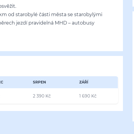
svěžit.
km od starobylé části města se starobylými
ěrech jezdí pravidelná MHD – autobusy
EC
SRPEN
ZÁŘÍ
č
2 390 Kč
1 690 Kč