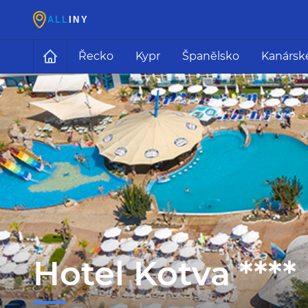
Řecko
Kypr
Španělsko
Kanársk
Hotel Kotva ****