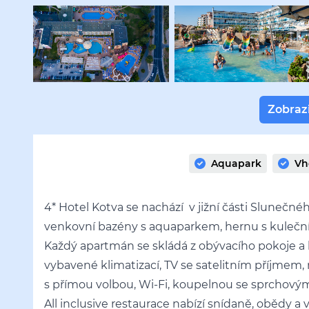
Zobrazi
Aquapark
Vh
4* Hotel Kotva se nachází v jižní části Slunečnéh
venkovní bazény s aquaparkem, hernu s kulečníke
Každý apartmán se skládá z obývacího pokoje a
vybavené klimatizací, TV se satelitním příjmem, 
s přímou volbou, Wi-Fi, koupelnou se sprchov
All inclusive restaurace nabízí snídaně, obědy a