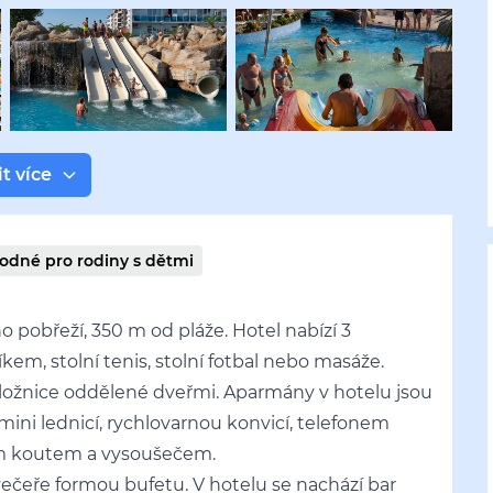
t více
odné pro rodiny s dětmi
o pobřeží, 350 m od pláže. Hotel nabízí 3
m, stolní tenis, stolní fotbal nebo masáže.
 ložnice oddělené dveřmi. Aparmány v hotelu jsou
mini lednicí, rychlovarnou konvicí, telefonem
ým koutem a vysoušečem.
 večeře formou bufetu. V hotelu se nachází bar