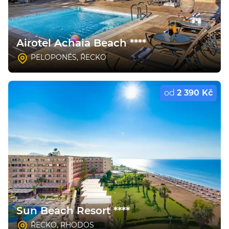
Airotel Achaia Beach ****
PELOPONÉS
,
ŘECKO
od
2 390 Kč
Sun Beach Resort ****
ŘECKO
,
RHODOS