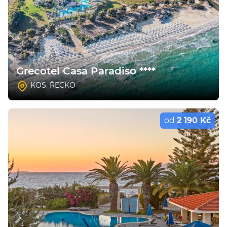
Grecotel Casa Paradiso ****
KOS
,
ŘECKO
od
2 190 Kč