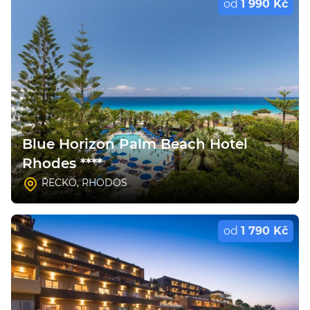
od
1 990 Kč
Blue Horizon Palm Beach Hotel
Rhodes ****
ŘECKO
,
RHODOS
od
1 790 Kč