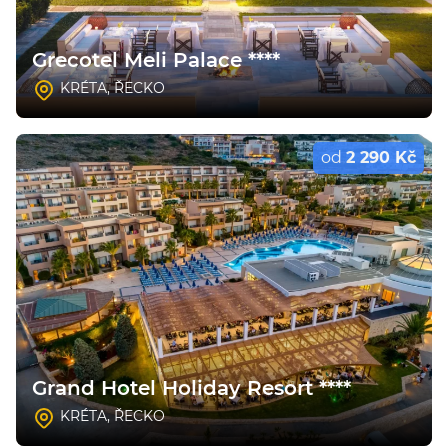
Grecotel Meli Palace ****
KRÉTA
,
ŘECKO
od
2 290 Kč
Grand Hotel Holiday Resort ****
KRÉTA
,
ŘECKO