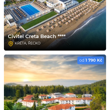
Civitel Creta Beach ****
KRÉTA
,
ŘECKO
od
1 790 Kč