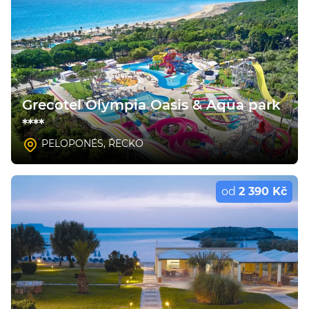
Grecotel Olympia Oasis & Aqua park
****
PELOPONÉS
,
ŘECKO
od
2 390 Kč