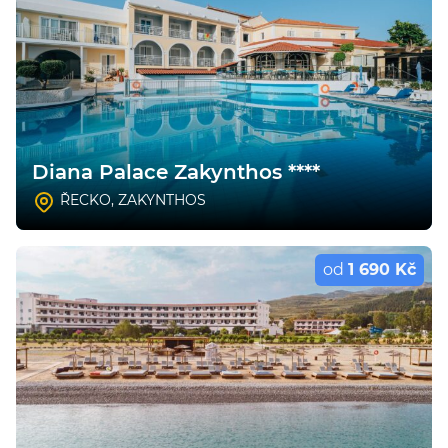
Diana Palace Zakynthos ****
ŘECKO
,
ZAKYNTHOS
od
1 690 Kč