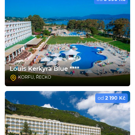
Louis Kerkyra Blue ****
KORFU
,
ŘECKO
od
2 190 Kč