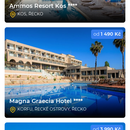
Ammos Resort Kos ****
KOS
,
ŘECKO
od
1 490 Kč
Magna Graecia Hotel ****
KORFU
,
ŘECKÉ OSTROVY
,
ŘECKO
od
3 990 Kč