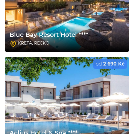
Blue Bay Resort Hotel ****
KRÉTA
,
ŘECKO
od
2 690 Kč
Aelius Hotel & Spa ****