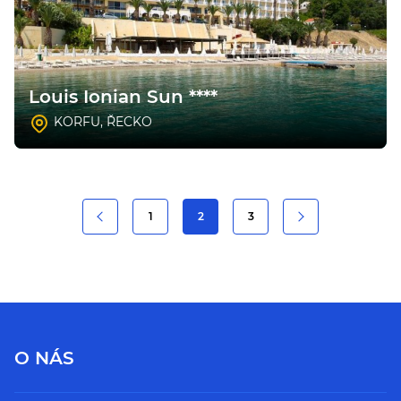
Louis Ionian Sun ****
KORFU
,
ŘECKO
1
2
3
O NÁS