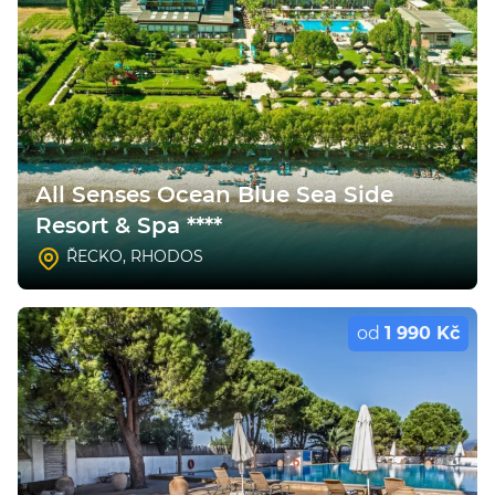
All Senses Ocean Blue Sea Side
Resort & Spa ****
ŘECKO
,
RHODOS
od
1 990 Kč