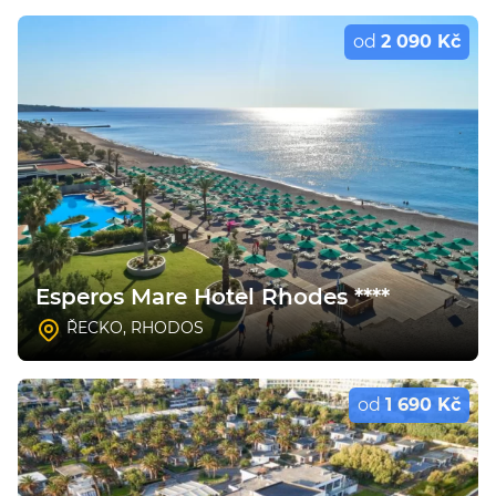
od
2 090 Kč
Esperos Mare Hotel Rhodes ****
ŘECKO
,
RHODOS
od
1 690 Kč