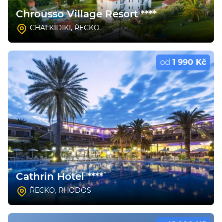
Chrousso Village Resort ****
CHALKIDIKI
,
ŘECKO
od
1 990 Kč
Cathrin Hotel ****
ŘECKO
,
RHODOS