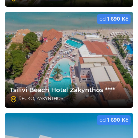
od
1 690 Kč
Tsilivi Beach Hotel Zakynthos ****
ŘECKO
,
ZAKYNTHOS
od
1 690 Kč