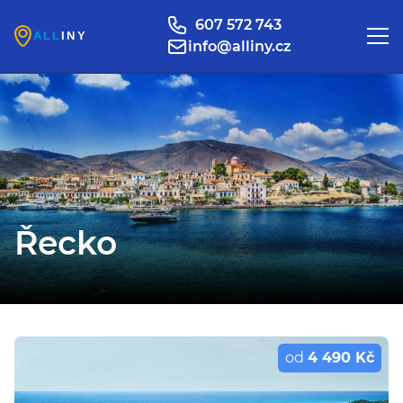
607 572 743
info@alliny.cz
Řecko
od
4 490 Kč