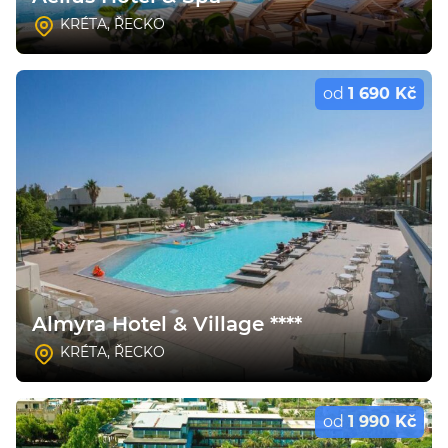
KRÉTA
,
ŘECKO
od
1 690 Kč
Almyra Hotel & Village ****
KRÉTA
,
ŘECKO
od
1 990 Kč