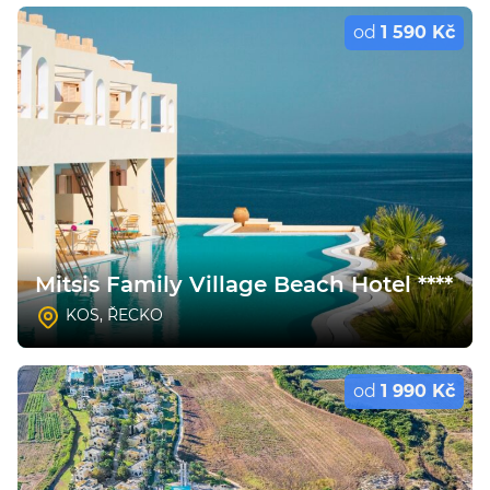
od
1 590 Kč
Mitsis Family Village Beach Hotel ****
KOS
,
ŘECKO
od
1 990 Kč