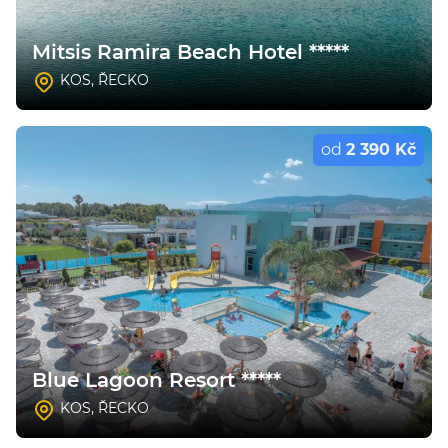
Mitsis Ramira Beach Hotel *****
KOS
,
ŘECKO
od
2 390 Kč
Blue Lagoon Resort *****
KOS
,
ŘECKO